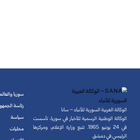
سوريا والعالم
رئاسة الجمهو
الوكالة العربية السورية للأنباء – سانا
سياسة
الوكالة الوطنية الرسمية للأخبار في سوريا، تأسست
في 24 يونيو 1965. تتبع وزارة الإعلام، ومركزها
محليات
الرئيسي في دمشق.