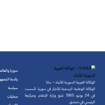
سوريا والعالم
رئاسة الجمهو
الوكالة العربية السورية للأنباء – سانا
سياسة
الوكالة الوطنية الرسمية للأخبار في سوريا، تأسست
في 24 يونيو 1965. تتبع وزارة الإعلام، ومركزها
محليات
الرئيسي في دمشق.