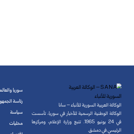
سوريا والعالم
رئاسة الجمهو
الوكالة العربية السورية للأنباء – سانا
سياسة
الوكالة الوطنية الرسمية للأخبار في سوريا، تأسست
في 24 يونيو 1965. تتبع وزارة الإعلام، ومركزها
محليات
الرئيسي في دمشق.