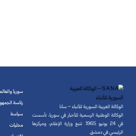
سوريا والعالم
رئاسة الجمهو
الوكالة العربية السورية للأنباء – سانا
سياسة
الوكالة الوطنية الرسمية للأخبار في سوريا، تأسست
في 24 يونيو 1965. تتبع وزارة الإعلام، ومركزها
محليات
الرئيسي في دمشق.