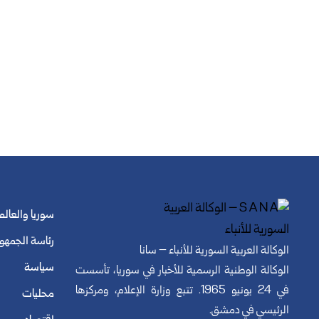
سوريا والعالم
رئاسة الجمهو
الوكالة العربية السورية للأنباء – سانا
سياسة
الوكالة الوطنية الرسمية للأخبار في سوريا، تأسست
في 24 يونيو 1965. تتبع وزارة الإعلام، ومركزها
محليات
الرئيسي في دمشق.