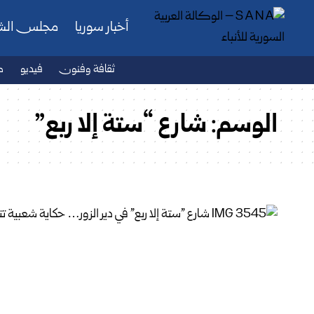
أخبار سوريا
مجلس ال
ثقافة وفنون
فيديو
ص
الوسم:
شارع “ستة إلا ربع”