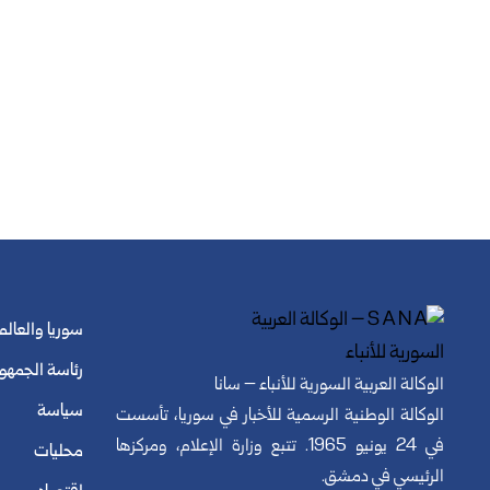
سوريا والعالم
رئاسة الجمهو
الوكالة العربية السورية للأنباء – سانا
سياسة
الوكالة الوطنية الرسمية للأخبار في سوريا، تأسست
في 24 يونيو 1965. تتبع وزارة الإعلام، ومركزها
محليات
الرئيسي في دمشق.