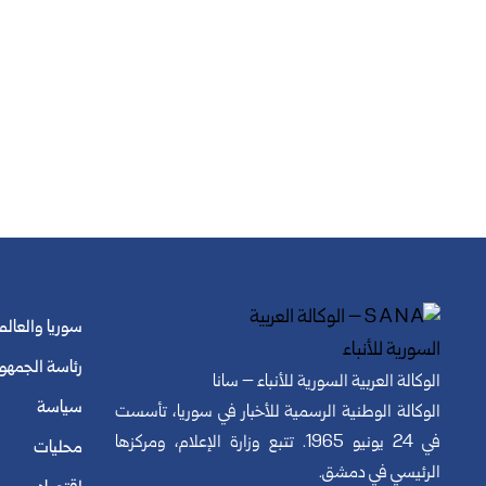
سوريا والعالم
رئاسة الجمهو
الوكالة العربية السورية للأنباء – سانا
سياسة
الوكالة الوطنية الرسمية للأخبار في سوريا، تأسست
في 24 يونيو 1965. تتبع وزارة الإعلام، ومركزها
محليات
الرئيسي في دمشق.