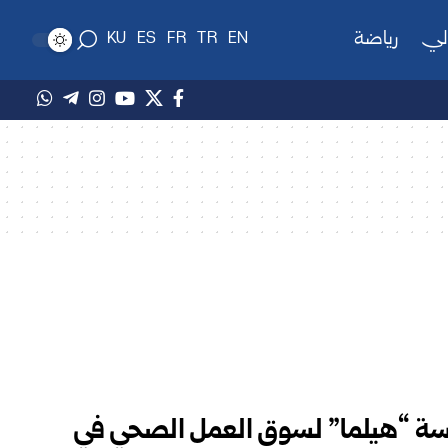
لي
رياضة
KU
ES
FR
TR
EN
سة “هيلما” لسوق العمل الصحي في