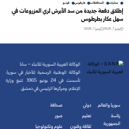
محليات
المحافظات
طرطوس
فيديو
إطلاق دفعة جديدة من سد الأبرش لري المزروعات في
سهل عكار ‏بطرطوس‎
يونيو 7, 2026
يونيو 7, 2026
الوكالة العربية السورية للأنباء – سانا
الوكالة الوطنية الرسمية للأخبار في سوريا،
تأسست في 24 يونيو 1965. تتبع وزارة
الإعلام، ومركزها الرئيسي في دمشق.
سوريا والعالم
دولي
صحافة
رئاسة
تعليم
صور
الجمهورية
ثقافة وفنون
علوم وتكنولوجيا