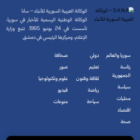
الوكالة العربية السورية للأنباء – سانا
الوكالة الوطنية الرسمية للأخبار في سوريا،
تأسست في 24 يونيو 1965. تتبع وزارة
الإعلام، ومركزها الرئيسي في دمشق.
سوريا والعالم
دولي
صحافة
رئاسة
تعليم
صور
الجمهورية
ثقافة وفنون
علوم وتكنولوجيا
سياسة
رياضة
فيديو
محليات
سياحة
منوعات
اقتصاد
صحة