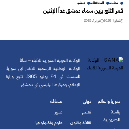
محليات
المحافظات
دمشق
قمر الثلج يزين سماء دمشق غداً الإثنين
فبراير 1, 2026
فبراير 1, 2026
الوكالة العربية السورية للأنباء – سانا
الوكالة الوطنية الرسمية للأخبار في سوريا،
تأسست في 24 يونيو 1965. تتبع وزارة
الإعلام، ومركزها الرئيسي في دمشق.
سوريا والعالم
دولي
صحافة
رئاسة
تعليم
صور
الجمهورية
ثقافة وفنون
علوم وتكنولوجيا