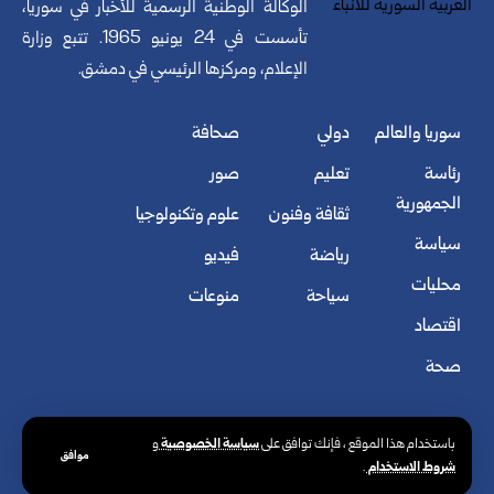
الوكالة الوطنية الرسمية للأخبار في سوريا،
تأسست في 24 يونيو 1965. تتبع وزارة
الإعلام، ومركزها الرئيسي في دمشق.
سوريا والعالم
دولي
صحافة
رئاسة
تعليم
صور
الجمهورية
ثقافة وفنون
علوم وتكنولوجيا
سياسة
رياضة
فيديو
محليات
سياحة
منوعات
اقتصاد
صحة
سياسة الخصوصية
باستخدام هذا الموقع ، فإنك توافق على
و
موافق
شروط الاستخدام
.
© الوكالة العربية السورية للأنباء. كافة الحقوق محفوظة.