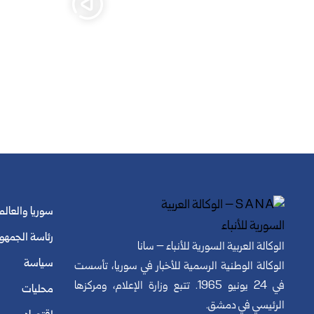
سوريا والعالم
رئاسة الجمهو
الوكالة العربية السورية للأنباء – سانا
سياسة
الوكالة الوطنية الرسمية للأخبار في سوريا، تأسست
في 24 يونيو 1965. تتبع وزارة الإعلام، ومركزها
محليات
الرئيسي في دمشق.