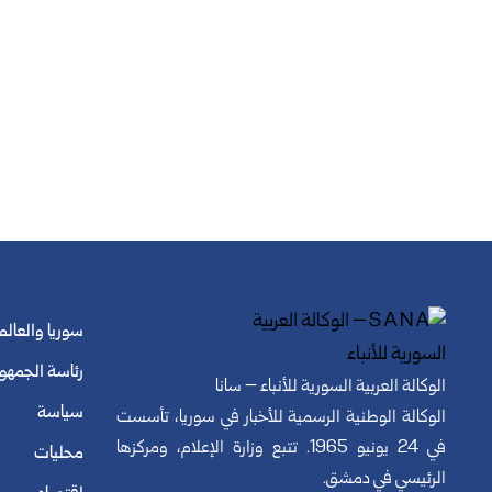
سوريا والعالم
رئاسة الجمهو
الوكالة العربية السورية للأنباء – سانا
سياسة
الوكالة الوطنية الرسمية للأخبار في سوريا، تأسست
في 24 يونيو 1965. تتبع وزارة الإعلام، ومركزها
محليات
الرئيسي في دمشق.