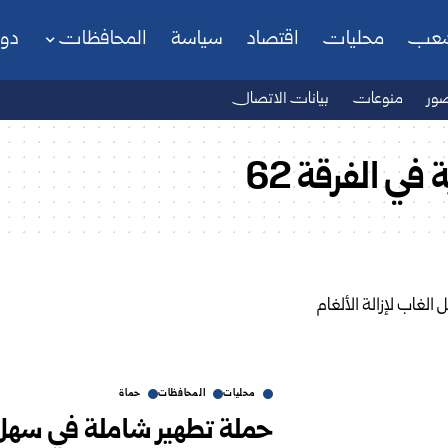
شعب
محليات
اقتصاد
سياسة
المحافظات
دو
ور
منوعات
بيانات الاتصال
في الفرقة 62
محليات
المحافظات
حماة
حملة تطهير شاملة في سهل ال