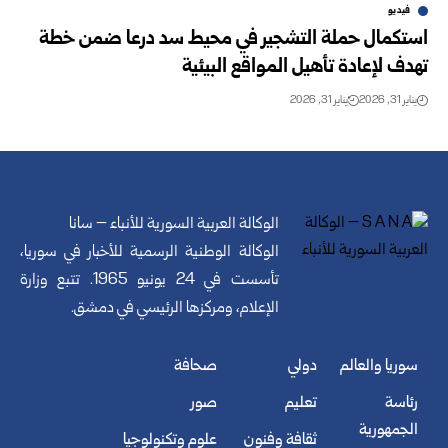
فيديو
استكمال حملة التشجير في محيط سد درعا ضمن خطة
تهدف لإعادة تأهيل المواقع البيئية
يناير 31, 2026
يناير 31, 2026
الوكالة العربية السورية للأنباء – سانا
الوكالة الوطنية الرسمية للأخبار في سوريا،
تأسست في 24 يونيو 1965. تتبع وزارة
الإعلام، ومركزها الرئيسي في دمشق.
سوريا والعالم
دولي
صحافة
رئاسة
تعليم
صور
الجمهورية
ثقافة وفنون
علوم وتكنولوجيا