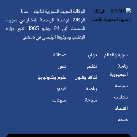
الوكالة العربية السورية للأنباء – سانا
الوكالة الوطنية الرسمية للأخبار في سوريا،
تأسست في 24 يونيو 1965. تتبع وزارة
الإعلام، ومركزها الرئيسي في دمشق.
سوريا والعالم
دولي
صحافة
رئاسة
تعليم
صور
الجمهورية
ثقافة وفنون
علوم وتكنولوجيا
سياسة
رياضة
فيديو
محليات
سياحة
منوعات
اقتصاد
صحة