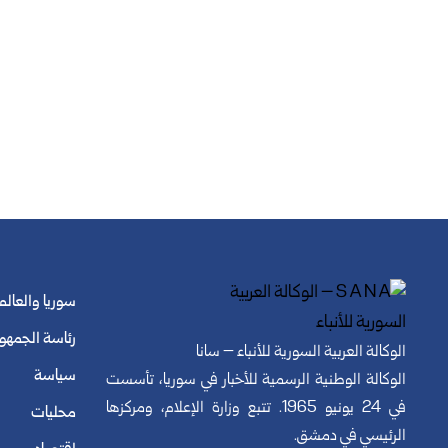
سوريا والعالم
رئاسة الجمهو
الوكالة العربية السورية للأنباء – سانا
سياسة
الوكالة الوطنية الرسمية للأخبار في سوريا، تأسست
في 24 يونيو 1965. تتبع وزارة الإعلام، ومركزها
محليات
الرئيسي في دمشق.