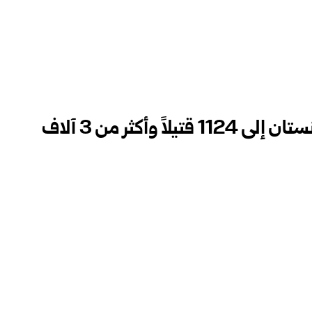
ارتفاع عدد ضحايا زلزال أفغانستان إلى 1124 قتيلاً وأكثر من 3 آلاف