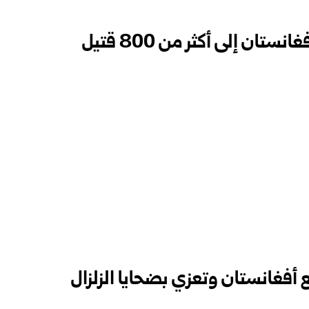
ارتفاع حصيلة ضحايا زلزال أفغانستان إلى أكثر من 800 قتيل
أفغانستان وتعزي بضحايا الزلزال