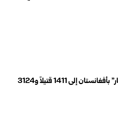
ارتفاع عدد ضحايا زلزال “كونار” بأفغانستان إلى 1411 قتيلاً و3124