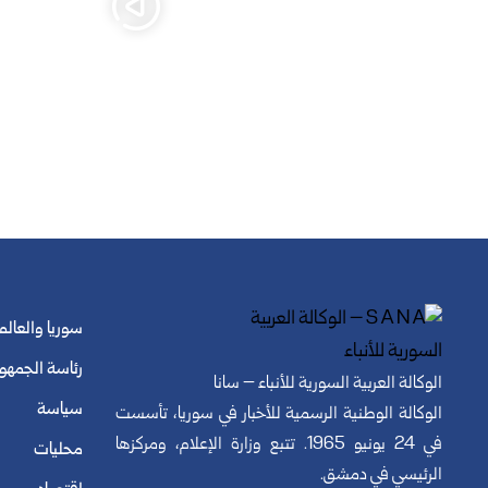
سوريا والعالم
رئاسة الجمهو
الوكالة العربية السورية للأنباء – سانا
سياسة
الوكالة الوطنية الرسمية للأخبار في سوريا، تأسست
في 24 يونيو 1965. تتبع وزارة الإعلام، ومركزها
محليات
الرئيسي في دمشق.