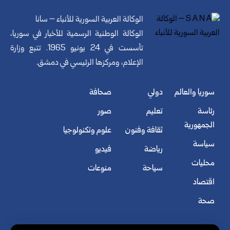
الوكالة العربية السورية للأنباء – سانا
الوكالة الوطنية الرسمية للأخبار في سوريا،
تأسست في 24 يونيو 1965. تتبع وزارة
الإعلام، ومركزها الرئيسي في دمشق.
سوريا والعالم
دولي
صحافة
رئاسة
تعليم
صور
الجمهورية
ثقافة وفنون
علوم وتكنولوجيا
سياسة
رياضة
فيديو
محليات
سياحة
منوعات
اقتصاد
صحة