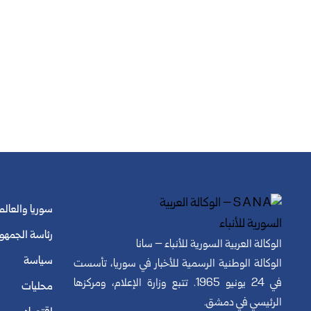
سوريا والعالم
رئاسة الجمهو
الوكالة العربية السورية للأنباء – سانا
سياسة
الوكالة الوطنية الرسمية للأخبار في سوريا، تأسست
في 24 يونيو 1965. تتبع وزارة الإعلام، ومركزها
محليات
الرئيسي في دمشق.