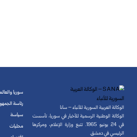
سوريا والعالم
رئاسة الجمهو
الوكالة العربية السورية للأنباء – سانا
سياسة
الوكالة الوطنية الرسمية للأخبار في سوريا، تأسست
في 24 يونيو 1965. تتبع وزارة الإعلام، ومركزها
محليات
الرئيسي في دمشق.