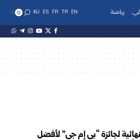
لي
رياضة
KU
ES
FR
TR
EN
نهائية لجائزة “بي إم جي” لأفضل