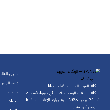
سوريا والعالم
رئاسة الجمهو
الوكالة العربية السورية للأنباء – سانا
سياسة
الوكالة الوطنية الرسمية للأخبار في سوريا، تأسست
في 24 يونيو 1965. تتبع وزارة الإعلام، ومركزها
محليات
الرئيسي في دمشق.