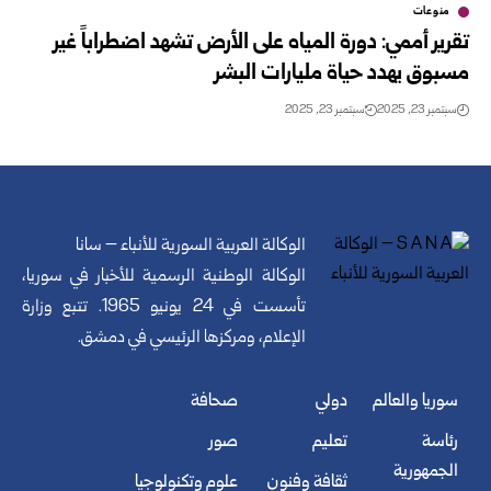
منوعات
تقرير أممي: دورة المياه على الأرض تشهد اضطراباً غير
مسبوق يهدد حياة مليارات البشر
سبتمبر 23, 2025
سبتمبر 23, 2025
الوكالة العربية السورية للأنباء – سانا
الوكالة الوطنية الرسمية للأخبار في سوريا،
تأسست في 24 يونيو 1965. تتبع وزارة
الإعلام، ومركزها الرئيسي في دمشق.
سوريا والعالم
دولي
صحافة
رئاسة
تعليم
صور
الجمهورية
ثقافة وفنون
علوم وتكنولوجيا