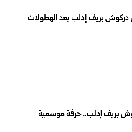
ي دركوش بريف إدلب بعد الهطولات
وش بريف إدلب.. حرفة موسمية