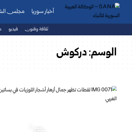
أخبار سوريا
مجلس ال
ثقافة وفنون
فيديو
ص
الوسم:
دركوش
5