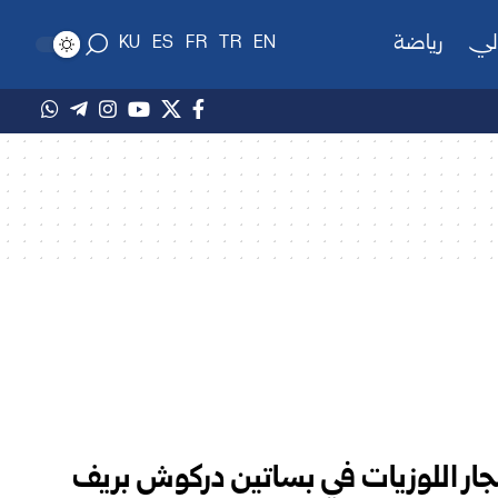
لي
رياضة
KU
ES
FR
TR
EN
جار اللوزيات في بساتين دركوش بريف