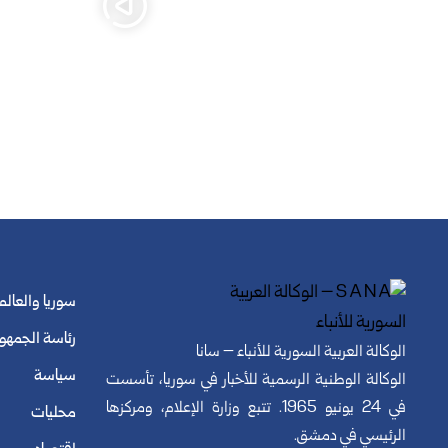
سوريا والعالم
رئاسة الجمهو
الوكالة العربية السورية للأنباء – سانا
سياسة
الوكالة الوطنية الرسمية للأخبار في سوريا، تأسست
في 24 يونيو 1965. تتبع وزارة الإعلام، ومركزها
محليات
الرئيسي في دمشق.