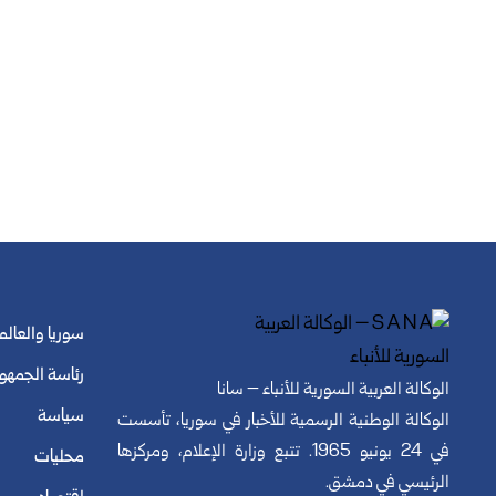
سوريا والعالم
رئاسة الجمهو
الوكالة العربية السورية للأنباء – سانا
سياسة
الوكالة الوطنية الرسمية للأخبار في سوريا، تأسست
في 24 يونيو 1965. تتبع وزارة الإعلام، ومركزها
محليات
الرئيسي في دمشق.