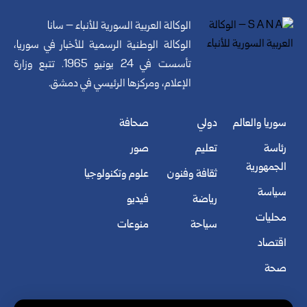
الوكالة العربية السورية للأنباء – سانا
الوكالة الوطنية الرسمية للأخبار في سوريا،
تأسست في 24 يونيو 1965. تتبع وزارة
الإعلام، ومركزها الرئيسي في دمشق.
سوريا والعالم
دولي
صحافة
رئاسة
تعليم
صور
الجمهورية
ثقافة وفنون
علوم وتكنولوجيا
سياسة
رياضة
فيديو
محليات
سياحة
منوعات
اقتصاد
صحة