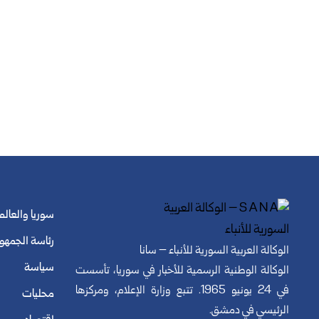
سوريا والعالم
رئاسة الجمهو
الوكالة العربية السورية للأنباء – سانا
سياسة
الوكالة الوطنية الرسمية للأخبار في سوريا، تأسست
في 24 يونيو 1965. تتبع وزارة الإعلام، ومركزها
محليات
الرئيسي في دمشق.