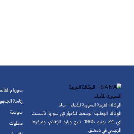
سوريا والعالم
رئاسة الجمهو
الوكالة العربية السورية للأنباء – سانا
سياسة
الوكالة الوطنية الرسمية للأخبار في سوريا، تأسست
في 24 يونيو 1965. تتبع وزارة الإعلام، ومركزها
محليات
الرئيسي في دمشق.