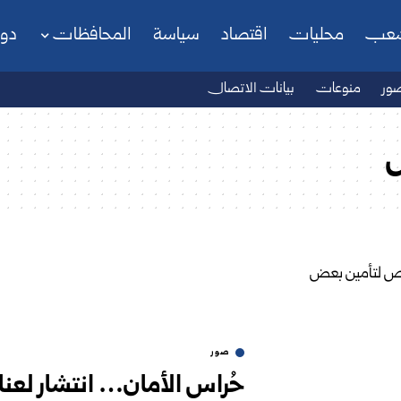
شعب
محليات
اقتصاد
سياسة
المحافظات
دو
ور
منوعات
بيانات الاتصال
ص
صور
حُراس الأمان… انتشار لعن