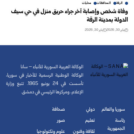
الرقة
المحافظات
محليات
وفاة شخص وإصابة آخر جراء حريق منزل في حي سيف
الدولة بمدينة الرقة
يناير 30, 2026
يناير 30, 2026
الوكالة العربية السورية للأنباء – سانا
الوكالة الوطنية الرسمية للأخبار في سوريا،
تأسست في 24 يونيو 1965. تتبع وزارة
الإعلام، ومركزها الرئيسي في دمشق.
سوريا والعالم
دولي
صحافة
رئاسة
تعليم
صور
الجمهورية
ثقافة وفنون
علوم وتكنولوجيا