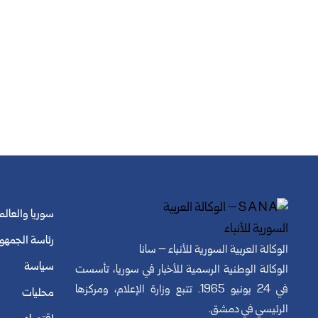
سوريا والعالم
رئاسة الجمهو
الوكالة العربية السورية للأنباء – سانا
سياسة
الوكالة الوطنية الرسمية للأخبار في سوريا، تأسست
في 24 يونيو 1965. تتبع وزارة الإعلام، ومركزها
محليات
الرئيسي في دمشق.