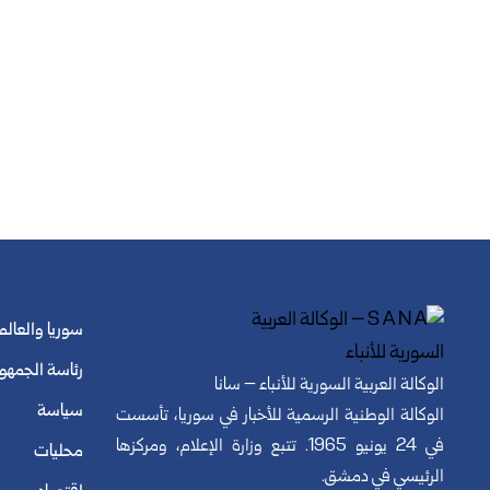
سوريا والعالم
رئاسة الجمهو
الوكالة العربية السورية للأنباء – سانا
سياسة
الوكالة الوطنية الرسمية للأخبار في سوريا، تأسست
في 24 يونيو 1965. تتبع وزارة الإعلام، ومركزها
محليات
الرئيسي في دمشق.