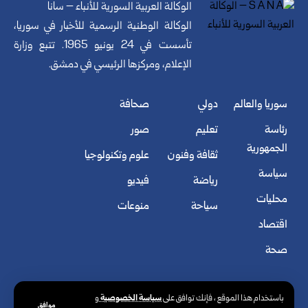
الوكالة العربية السورية للأنباء – سانا
الوكالة الوطنية الرسمية للأخبار في سوريا،
تأسست في 24 يونيو 1965. تتبع وزارة
الإعلام، ومركزها الرئيسي في دمشق.
سوريا والعالم
دولي
صحافة
رئاسة
تعليم
صور
الجمهورية
ثقافة وفنون
علوم وتكنولوجيا
سياسة
رياضة
فيديو
محليات
سياحة
منوعات
اقتصاد
صحة
سياسة الخصوصية
باستخدام هذا الموقع ، فإنك توافق على
و
موافق