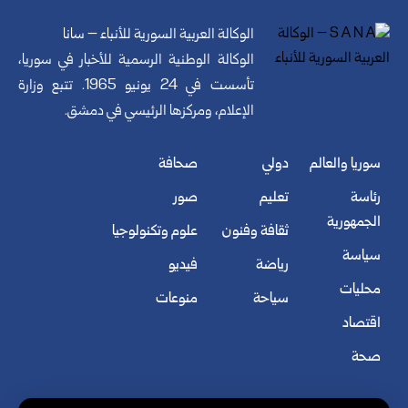
الوكالة العربية السورية للأنباء – سانا
الوكالة الوطنية الرسمية للأخبار في سوريا،
تأسست في 24 يونيو 1965. تتبع وزارة
الإعلام، ومركزها الرئيسي في دمشق.
سوريا والعالم
دولي
صحافة
رئاسة
تعليم
صور
الجمهورية
ثقافة وفنون
علوم وتكنولوجيا
سياسة
رياضة
فيديو
محليات
سياحة
منوعات
اقتصاد
صحة