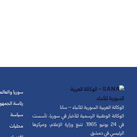
سوريا والعالم
رئاسة الجمهو
الوكالة العربية السورية للأنباء – سانا
سياسة
الوكالة الوطنية الرسمية للأخبار في سوريا، تأسست
في 24 يونيو 1965. تتبع وزارة الإعلام، ومركزها
محليات
الرئيسي في دمشق.