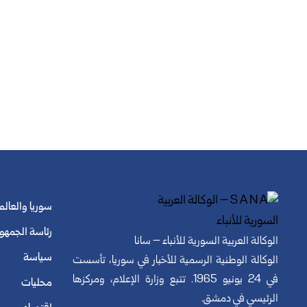
سوريا والعالم
رئاسة الجمهو
الوكالة العربية السورية للأنباء – سانا
سياسة
الوكالة الوطنية الرسمية للأخبار في سوريا، تأسست
في 24 يونيو 1965. تتبع وزارة الإعلام، ومركزها
محليات
الرئيسي في دمشق.