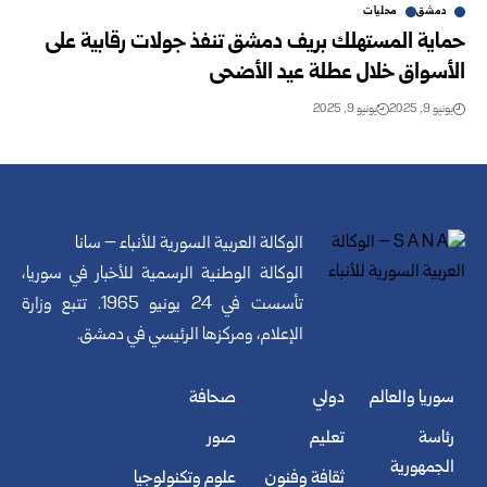
دمشق
محليات
حماية المستهلك بريف دمشق تنفذ جولات رقابية على
الأسواق خلال عطلة عيد الأضحى
يونيو 9, 2025
يونيو 9, 2025
الوكالة العربية السورية للأنباء – سانا
الوكالة الوطنية الرسمية للأخبار في سوريا،
تأسست في 24 يونيو 1965. تتبع وزارة
الإعلام، ومركزها الرئيسي في دمشق.
سوريا والعالم
دولي
صحافة
رئاسة
تعليم
صور
الجمهورية
ثقافة وفنون
علوم وتكنولوجيا