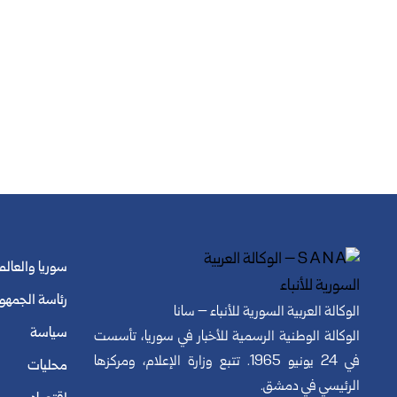
سوريا والعالم
رئاسة الجمهو
الوكالة العربية السورية للأنباء – سانا
سياسة
الوكالة الوطنية الرسمية للأخبار في سوريا، تأسست
في 24 يونيو 1965. تتبع وزارة الإعلام، ومركزها
محليات
الرئيسي في دمشق.