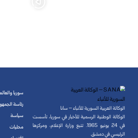
سوريا والعالم
رئاسة الجمهو
الوكالة العربية السورية للأنباء – سانا
سياسة
الوكالة الوطنية الرسمية للأخبار في سوريا، تأسست
في 24 يونيو 1965. تتبع وزارة الإعلام، ومركزها
محليات
الرئيسي في دمشق.