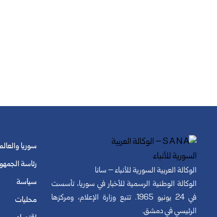
سوريا والعالم
رئاسة الجمهو
الوكالة العربية السورية للأنباء – سانا
سياسة
الوكالة الوطنية الرسمية للأخبار في سوريا، تأسست
في 24 يونيو 1965. تتبع وزارة الإعلام، ومركزها
محليات
الرئيسي في دمشق.