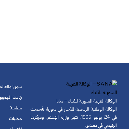
سوريا والعالم
رئاسة الجمهو
الوكالة العربية السورية للأنباء – سانا
سياسة
الوكالة الوطنية الرسمية للأخبار في سوريا، تأسست
في 24 يونيو 1965. تتبع وزارة الإعلام، ومركزها
محليات
الرئيسي في دمشق.