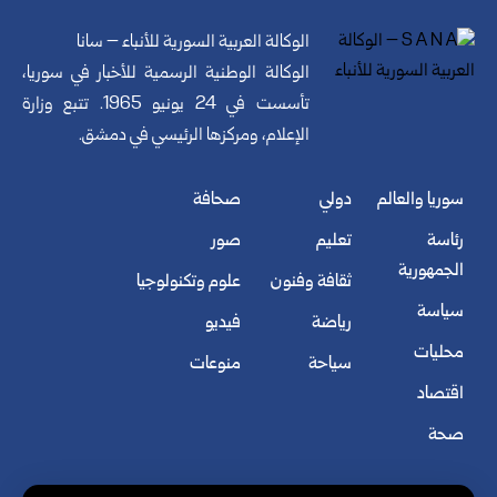
الوكالة العربية السورية للأنباء – سانا
الوكالة الوطنية الرسمية للأخبار في سوريا،
تأسست في 24 يونيو 1965. تتبع وزارة
الإعلام، ومركزها الرئيسي في دمشق.
سوريا والعالم
دولي
صحافة
رئاسة
تعليم
صور
الجمهورية
ثقافة وفنون
علوم وتكنولوجيا
سياسة
رياضة
فيديو
محليات
سياحة
منوعات
اقتصاد
صحة