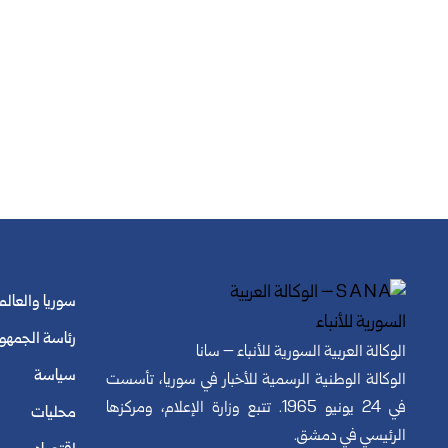
سوريا والعالم
رئاسة الجمهو
الوكالة العربية السورية للأنباء – سانا
سياسة
الوكالة الوطنية الرسمية للأخبار في سوريا، تأسست
في 24 يونيو 1965. تتبع وزارة الإعلام، ومركزها
محليات
الرئيسي في دمشق.