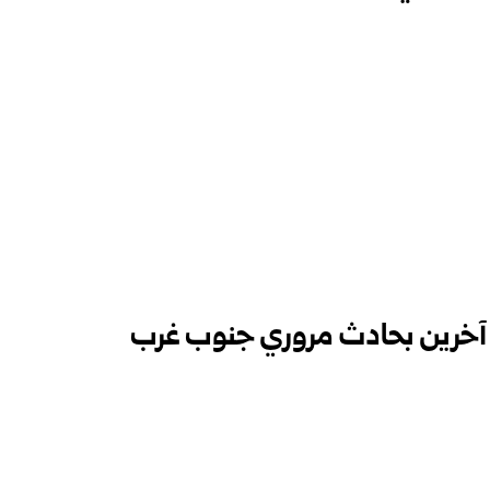
صرع شخصين وإصابة 11 آخرين بحادث مروري جنوب غرب