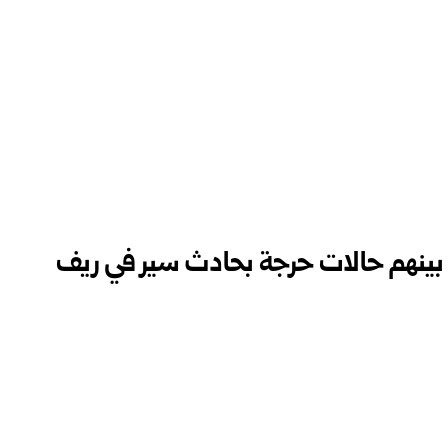
فاة 4 أشخاص وإصابة 9 بينهم حالات حرجة بحادث سير في ريف