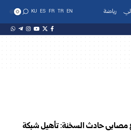
لي
رياضة
KU
ES
FR
TR
EN
اع مصابي حادث السخنة: تأهيل شبكة