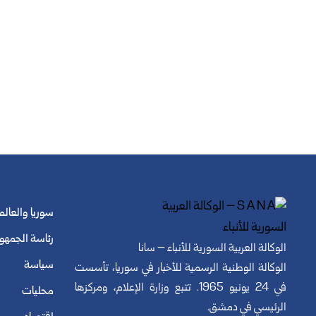
سوريا والعالم
رئاسة الجمهو
الوكالة العربية السورية للأنباء – سانا
سياسة
الوكالة الوطنية الرسمية للأخبار في سوريا، تأسست
في 24 يونيو 1965. تتبع وزارة الإعلام، ومركزها
محليات
الرئيسي في دمشق.