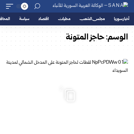
أخبار سوريا
مجلس الشعب
محليات
اقتصاد
سياسة
المحا
الوسم:
حاجز المتونة
2