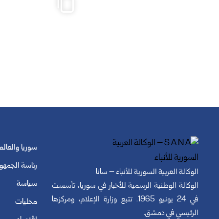
سوريا والعالم
رئاسة الجمهو
الوكالة العربية السورية للأنباء – سانا
سياسة
الوكالة الوطنية الرسمية للأخبار في سوريا، تأسست
في 24 يونيو 1965. تتبع وزارة الإعلام، ومركزها
محليات
الرئيسي في دمشق.