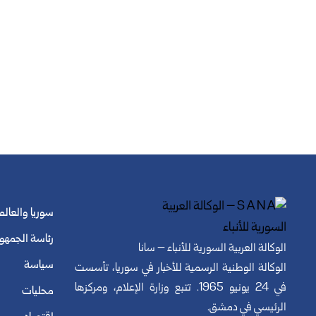
سوريا والعالم
رئاسة الجمهو
الوكالة العربية السورية للأنباء – سانا
سياسة
الوكالة الوطنية الرسمية للأخبار في سوريا، تأسست
في 24 يونيو 1965. تتبع وزارة الإعلام، ومركزها
محليات
الرئيسي في دمشق.