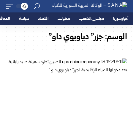
أخبار سوريا
مجلس الشعب
محليات
اقتصاد
سياسة
المحا
الوسم:
جزر” دياويوي داو”