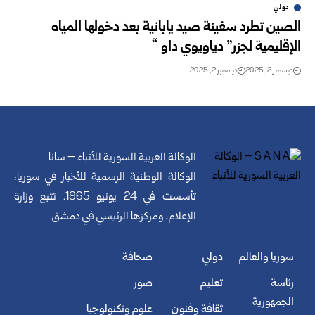
دولي
الصين تطرد سفينة صيد يابانية بعد دخولها المياه
الإقليمية لجزر” دياويوي داو “
ديسمبر 2, 2025
ديسمبر 2, 2025
الوكالة العربية السورية للأنباء – سانا
الوكالة الوطنية الرسمية للأخبار في سوريا،
تأسست في 24 يونيو 1965. تتبع وزارة
الإعلام، ومركزها الرئيسي في دمشق.
سوريا والعالم
دولي
صحافة
رئاسة
تعليم
صور
الجمهورية
ثقافة وفنون
علوم وتكنولوجيا