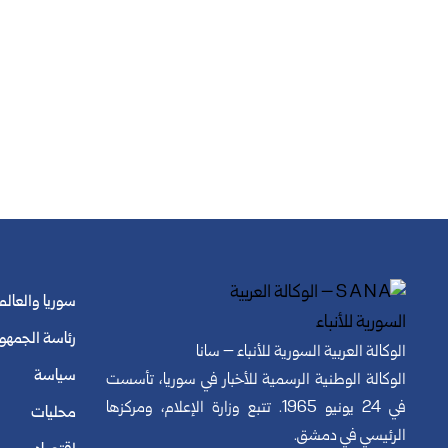
سوريا والعالم
رئاسة الجمهو
الوكالة العربية السورية للأنباء – سانا
سياسة
الوكالة الوطنية الرسمية للأخبار في سوريا، تأسست
في 24 يونيو 1965. تتبع وزارة الإعلام، ومركزها
محليات
الرئيسي في دمشق.