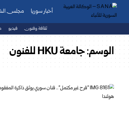
أخبار سوريا
مجلس ال
ثقافة وفنون
فيديو
ص
الوسم:
جامعة HKU للفنون